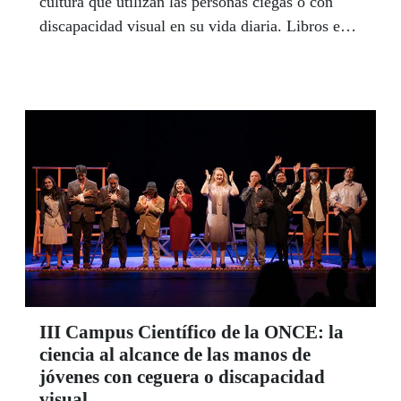
cultura que utilizan las personas ciegas o con
discapacidad visual en su vida diaria. Libros en
braille y sonoros, relieves y figuras en 3D son
solo algunos de los materiales que los visitantes
podrán encontrar en la caseta de la ONCE
ubicada en el bloque central de la feria, ubicado
en el Paseo de Coches del Parque de El Retiro.
III Campus Científico de la ONCE: la
ciencia al alcance de las manos de
jóvenes con ceguera o discapacidad
visual