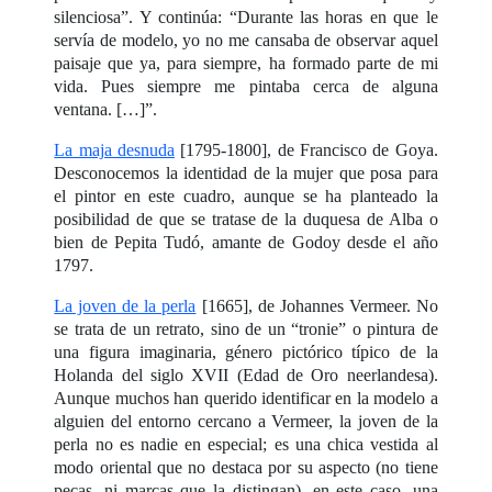
silenciosa”. Y continúa: “Durante las horas en que le
servía de modelo, yo no me cansaba de observar aquel
paisaje que ya, para siempre, ha formado parte de mi
vida. Pues siempre me pintaba cerca de alguna
ventana. […]”.
La maja desnuda
[1795-1800], de Francisco de Goya.
Desconocemos la identidad de la mujer que posa para
el pintor en este cuadro, aunque se ha planteado la
posibilidad de que se tratase de la duquesa de Alba o
bien de Pepita Tudó, amante de Godoy desde el año
1797.
La joven de la perla
[1665], de Johannes Vermeer. No
se trata de un retrato, sino de un “tronie” o pintura de
una figura imaginaria, género pictórico típico de la
Holanda del siglo XVII (Edad de Oro neerlandesa).
Aunque muchos han querido identificar en la modelo a
alguien del entorno cercano a Vermeer, la joven de la
perla no es nadie en especial; es una chica vestida al
modo oriental que no destaca por su aspecto (no tiene
pecas, ni marcas que la distingan), en este caso, una