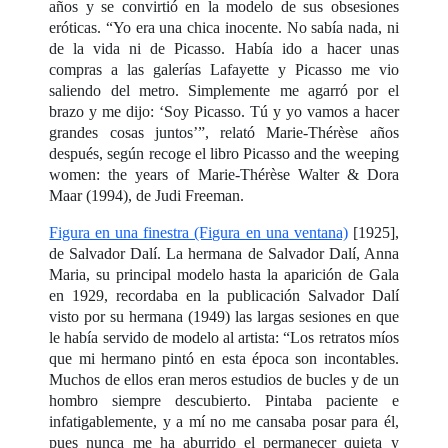
años y se convirtió en la modelo de sus obsesiones
eróticas. “Yo era una chica inocente. No sabía nada, ni
de la vida ni de Picasso. Había ido a hacer unas
compras a las galerías Lafayette y Picasso me vio
saliendo del metro. Simplemente me agarró por el
brazo y me dijo: ‘Soy Picasso. Tú y yo vamos a hacer
grandes cosas juntos’”, relató Marie-Thérèse años
después, según recoge el libro Picasso and the weeping
women: the years of Marie-Thérèse Walter & Dora
Maar (1994), de Judi Freeman.
Figura en una finestra (Figura en una ventana)
[1925],
de Salvador Dalí. La hermana de Salvador Dalí, Anna
Maria, su principal modelo hasta la aparición de Gala
en 1929, recordaba en la publicación Salvador Dalí
visto por su hermana (1949) las largas sesiones en que
le había servido de modelo al artista: “Los retratos míos
que mi hermano pintó en esta época son incontables.
Muchos de ellos eran meros estudios de bucles y de un
hombro siempre descubierto. Pintaba paciente e
infatigablemente, y a mí no me cansaba posar para él,
pues nunca me ha aburrido el permanecer quieta y