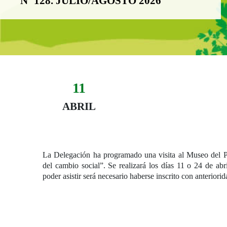
Nº 128. JULIO/AGOSTO 2026
11
Evento:
Fecha del evento
11 abril
ABRIL
La Delegación ha programado una visita al Museo del 
del cambio social”. Se realizará los días 11 o 24 de abr
poder asistir será necesario haberse inscrito con anteriorid