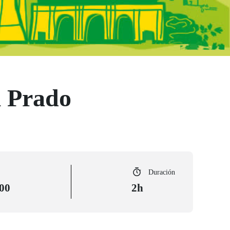
l Prado
Duración
:00
2h