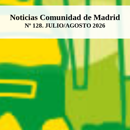
Boletín Noticias Comunidad de M
Noticias Comunidad de Madrid
Nº 128. JULIO/AGOSTO 2026