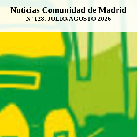
Boletín Noticias Comunidad de M
Noticias Comunidad de Madrid
Nº 128. JULIO/AGOSTO 2026