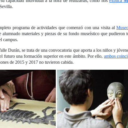
ar su capacidad individual a la hora de realizarlas, como nos
explica
Ma
evilla.
mpleto programa de actividades que comenzó con una visita al
Museo
ste alumnado materiales y piezas de su fondo museístico que pudieron
el campus.
lle Durán, se trata de una convocatoria que aporta a los niños y jóven
 el futuro una formación superior en este ámbito. Por ello,
ambos coinc
ciones de 2015 y 2017 no tuvieron cabida.