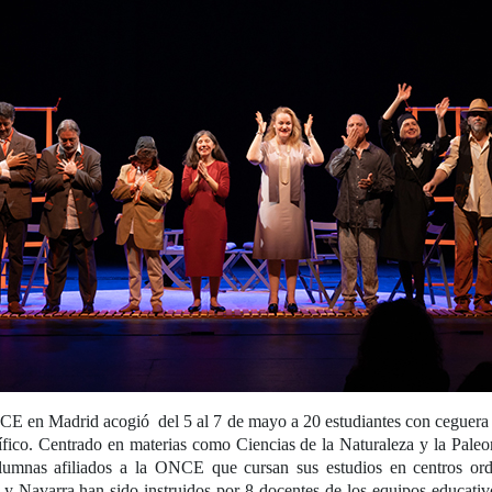
 en Madrid acogió del 5 al 7 de mayo a 20 estudiantes con ceguera o
ífico. Centrado en materias como Ciencias de la Naturaleza y la Paleon
alumnas afiliados a la ONCE que cursan sus estudios en centros ord
a y Navarra han sido instruidos por 8 docentes de los equipos educat