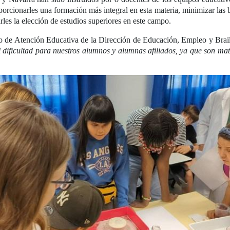
orcionarles una formación más integral en esta materia, minimizar las b
arles la elección de estudios superiores en este campo.
to de Atención Educativa de la Dirección de Educación, Empleo y Bra
l dificultad para nuestros alumnos y alumnas afiliados, ya que son mat