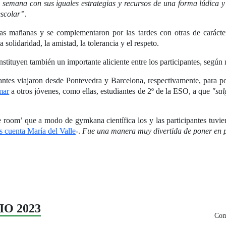
e semana con sus iguales estrategias y recursos de una forma lúdica 
escolar”
.
as mañanas y se complementaron por las tardes con otras de carácter
 solidaridad, la amistad, la tolerancia y el respeto.
onstituyen también un importante aliciente entre los participantes, según
ipantes viajaron desde Pontevedra y Barcelona, respectivamente, para p
mar
a otros jóvenes, como ellas, estudiantes de 2º de la ESO, a que
"sal
e room’ que a modo de gymkana científica los y las participantes tuvie
s cuenta María del Valle
-.
Fue una manera muy divertida de poner en p
NIO 2023
Com