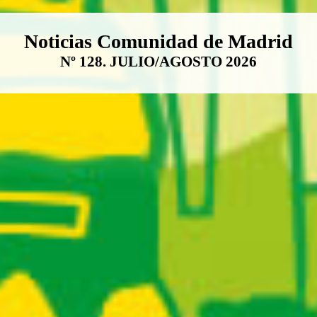
Boletín Noticias Comunidad de M
Noticias Comunidad de Madrid
Nº 128. JULIO/AGOSTO 2026