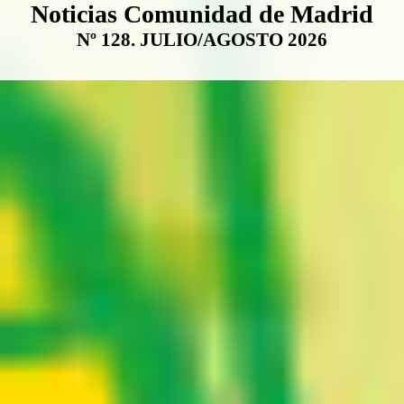
Boletín Noticias Comunidad de M
Noticias Comunidad de Madrid
Nº 128. JULIO/AGOSTO 2026