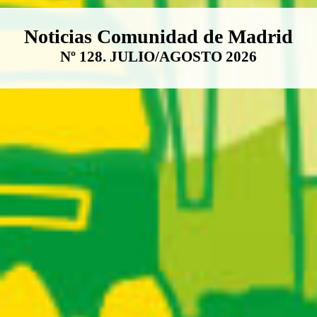
Boletín Noticias Comunidad de M
Noticias Comunidad de Madrid
Nº 128. JULIO/AGOSTO 2026