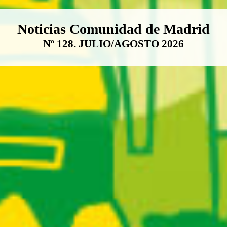
Boletín Noticias Comunidad de M
Noticias Comunidad de Madrid
Nº 128. JULIO/AGOSTO 2026