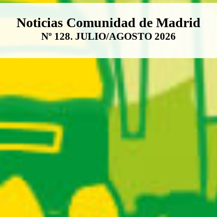
Boletín Noticias Comunidad de M
Noticias Comunidad de Madrid
Nº 128. JULIO/AGOSTO 2026