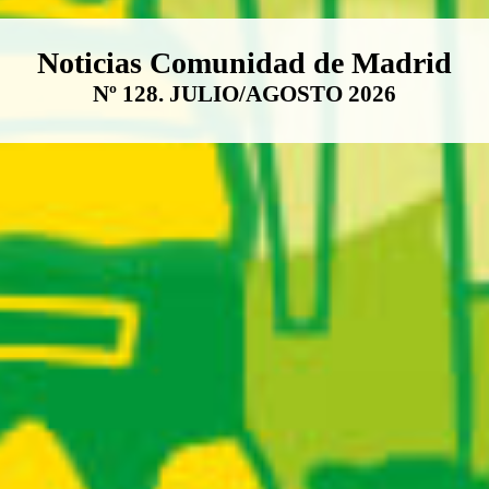
Boletín Noticias Comunidad de M
Noticias Comunidad de Madrid
Nº 128. JULIO/AGOSTO 2026