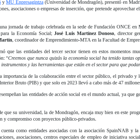
B
y
MU Enpresagintza
(Universidad de Mondragón), presentó en Madr
nes, asociaciones o empresas de inserción, que pretende aprovechar el 
una jornada de trabajo celebrada en la sede de Fundación ONCE en M
l para la Economía Social;
José Luis Martínez Donoso
, director 
Martín
, coordinador de Emprendimiento-MTA en la Facultad de Empres
rmó que las entidades del tercer sector tienen en estos momentos muc
ón: “
Creemos que nunca quizás la economía social ha tenido tantas opo
 instrumentos y las herramientas que están en el sector para que poda
importancia de la colaboración entre el sector público, el privado y l
 Interior Bruto (PIB) y que solo en 2023 llevó a cabo más de 47 millon
desempeñan las entidades de acción social en el mundo actual, ya que 
e que su universidad, la de Mondragón, encaja muy bien en este progra
ón y compromiso con proyectos público-privados.
cuenta como entidades asociadas con la asociación SpainNAB y la
aciones, asociaciones, centros especiales de empleo de iniciativa soci