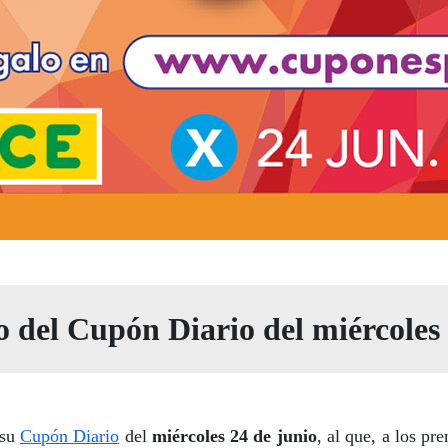
o del Cupón Diario del miércoles
 su
Cupón Diario
del
miércoles 24 de junio
, al que, a los pr