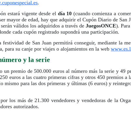
cuponespecial.es
.
pón estará vigente desde el
día 10
(cuando comienza a comerc
 ser mayor de edad, hay que adquirir el Cupón Diario de San 
serán válidos los adquiridos a través de
JuegosONCE
). Para
donde cada cupón registrado supondrá una participación.
 festividad de San Juan permitirá conseguir, mediante la m
na, para su canje por viajes o alojamientos en la web
www.es.l
número y la serie
un premio de 500.000 euros al número más la serie y 49 pre
 euros a las cuatro primeras cifras y otros 450 premios a l
 lo mismo para las dos primeras y últimas (6 euros) y reintegro
por los más de 21.300 vendedores y vendedoras de la Organ
dores autorizados.