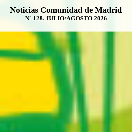
Boletín Noticias Comunidad de M
Noticias Comunidad de Madrid
Nº 128. JULIO/AGOSTO 2026