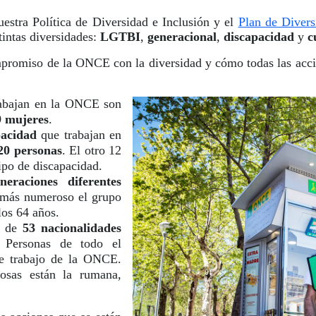
uestra Política de Diversidad e Inclusión y el
Plan de Divers
tintas diversidades:
LGTBI
,
generacional
,
discapacidad
y
c
mpromiso de la ONCE con la diversidad y cómo todas las accio
rabajan en la ONCE son
9 mujeres
.
pacidad
que trabajan en
20 personas
. El otro 12
ipo de discapacidad.
neraciones diferentes
 más numeroso el grupo
los 64 años.
s de
53 nacionalidades
. Personas de todo el
de trabajo de la ONCE.
osas están la rumana,