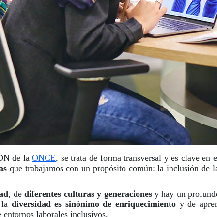
ADN de la
ONCE
, se trata de forma transversal y es clave en 
as
que trabajamos con un propósito común: la inclusión de la
dad
, de
diferentes culturas y generaciones
y hay un profundo 
E la
diversidad es sinónimo de enriquecimiento
y de aprend
 entornos laborales inclusivos.