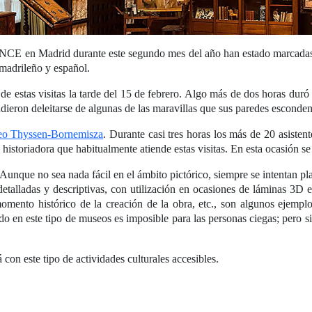
ONCE en Madrid durante este segundo mes del año han estado marcadas p
 madrileño y español.
de estas visitas la tarde del 15 de febrero. Algo más de dos horas duró 
udieron deleitarse de algunas de las maravillas que sus paredes esconden
o Thyssen-Bornemisza
. Durante casi tres horas los más de 20 asistent
 historiadora que habitualmente atiende estas visitas. En esta ocasión s
. Aunque no sea nada fácil en el ámbito pictórico, siempre se intentan pl
etalladas y descriptivas, con utilización en ocasiones de láminas 3D 
omento histórico de la creación de la obra, etc., son algunos ejemplo
o en este tipo de museos es imposible para las personas ciegas; pero s
con este tipo de actividades culturales accesibles.