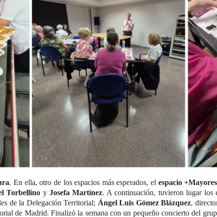
ura
. En ella, otro de los espacios más esperados, el
espacio +Mayore
l Torbellino
y
Josefa Martínez
. A continuación, tuvieron lugar los
es de la Delegación Territorial;
Ángel Luis Gómez Blázquez
, direct
itorial de Madrid. Finalizó la semana con un pequeño concierto del gru