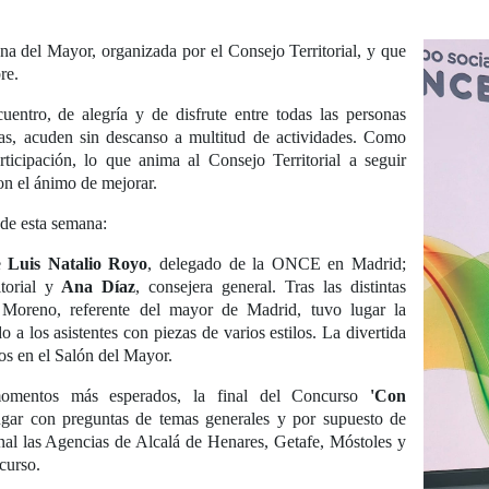
a del Mayor, organizada por el Consejo Territorial, y que
re.
tro, de alegría y de disfrute entre todas las personas
ías, acuden sin descanso a multitud de actividades. Como
ticipación, lo que anima al Consejo Territorial a seguir
on el ánimo de mejorar.
 de esta semana:
de
Luis Natalio Royo
, delegado de la ONCE en Madrid;
itorial y
Ana Díaz
, consejera general. Tras las distintas
r Moreno, referente del mayor de Madrid, tuvo lugar la
do a los asistentes con piezas de varios estilos. La divertida
ros en el Salón del Mayor.
omentos más esperados, la final del Concurso
'Con
jugar con preguntas de temas generales y por supuesto de
nal las Agencias de Alcalá de Henares, Getafe, Móstoles y
ncurso.