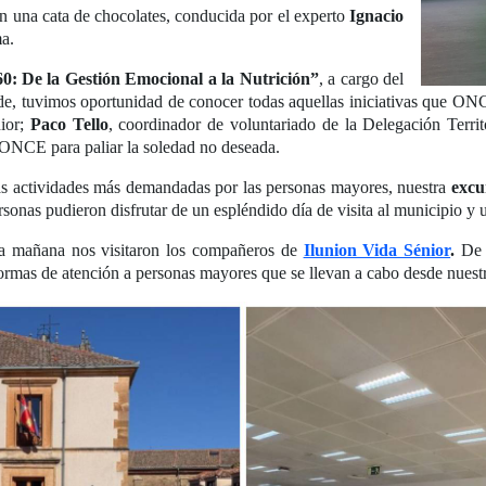
n una cata de chocolates, conducida por el experto
Ignacio
ma.
60: De la Gestión Emocional a la Nutrición”
, a cargo del
arde, tuvimos oportunidad de conocer todas aquellas iniciativas que ON
ior;
Paco Tello
, coordinador de voluntariado de la Delegación Terri
ONCE para paliar la soledad no deseada.
las actividades más demandadas por las personas mayores, nuestra
excu
ersonas pudieron disfrutar de un espléndido día de visita al municipio y
la mañana nos visitaron los compañeros de
Ilunion Vida Sénior
.
De 
ormas de atención a personas mayores que se llevan a cabo desde nuest