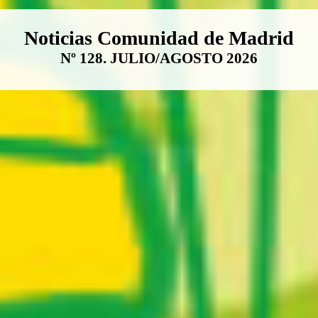
Boletín Noticias Comunidad de M
Noticias Comunidad de Madrid
Nº 128. JULIO/AGOSTO 2026