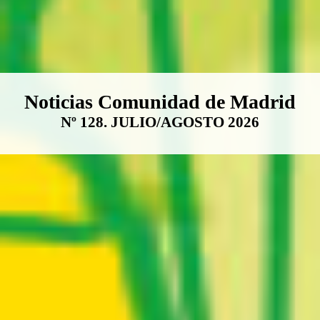
Boletín Noticias Comunidad de M
Noticias Comunidad de Madrid
Nº 128. JULIO/AGOSTO 2026