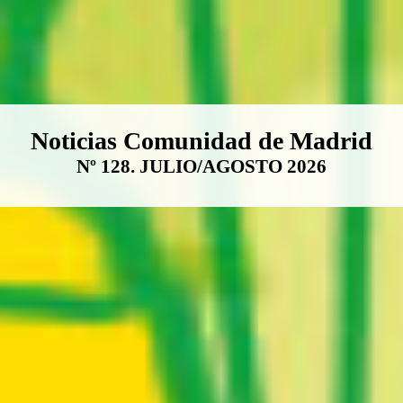
Boletín Noticias Comunidad de M
Noticias Comunidad de Madrid
Nº 128. JULIO/AGOSTO 2026