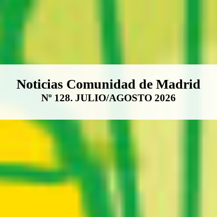
Boletín Noticias Comunidad de M
Noticias Comunidad de Madrid
Nº 128. JULIO/AGOSTO 2026