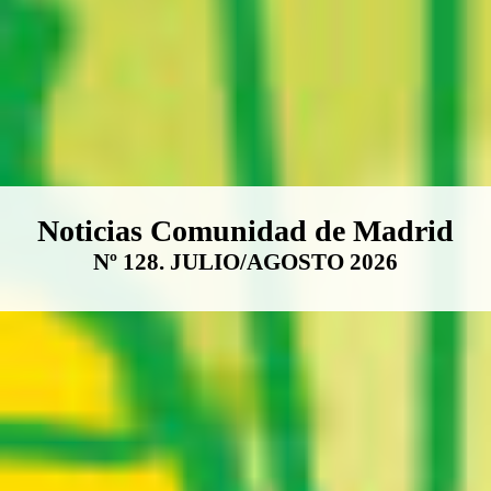
Boletín Noticias Comunidad de M
Noticias Comunidad de Madrid
Nº 128. JULIO/AGOSTO 2026