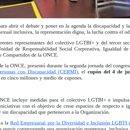
para abrir el debate y poner en la agenda la discapacidad y 
sexual inclusiva, la representación digna, la lucha contra el o
rentes representantes del colectivo LGTBI+ y del tercer sec
 Unidad de Responsabilidad Social Corporativa, Igualdad
ios Compartidos de la ONCE.
l de la ONCE, presentó durante la segunda jornada del congre
Personas con Discapacidad (CERMI)
, el
cupón del 4 de ju
 en cinco millones y medio de cupones.
ONCE incluye medidas para el colectivo LGTBI+ e impulsa 
iciativas con el objetivo de crear espacios de respecto e ig
 y sin discapacidad que pertenecen a la Organización.
 a la
Red Empresarial por la Diversidad e Inclusión LGBTI
a seguir construyendo una organización respetuosa, inclusiva, 