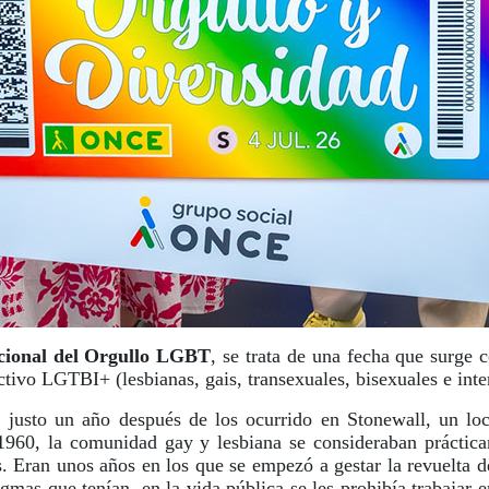
cional del Orgullo LGBT
, se trata de una fecha que surge 
ctivo LGTBI+ (lesbianas, gais, transexuales, bisexuales e inte
justo un año después de los ocurrido en Stonewall, un loc
1960, la comunidad gay y lesbiana se consideraban práctica
s. Eran unos años en los que se empezó a gestar la revuelta 
mas que tenían, en la vida pública se les prohibía trabajar en 