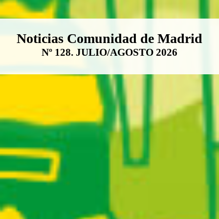
Boletín Noticias Comunidad de M
Noticias Comunidad de Madrid
Nº 128. JULIO/AGOSTO 2026