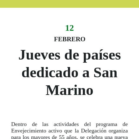
12
Evento:
Fecha del evento
12 febrero
FEBRERO
Jueves de países
dedicado a San
Marino
Dentro de las actividades del programa de
Envejecimiento activo que la Delegación organiza
para los mayores de 55 años, se celebra una nueva