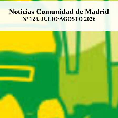
Boletín Noticias Comunidad de M
Noticias Comunidad de Madrid
Nº 128. JULIO/AGOSTO 2026