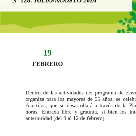
Nº 128. JULIO/AGOSTO 2026
19
Evento:
Fecha del evento
19 febrero
FEBRERO
Dentro de las actividades del programa de Enve
organiza para los mayores de 55 años, se celeb
Acertijos, que se desarrollará a través de la P
horas. Entrada libre y gratuita, si bien los in
anterioridad (del 9 al 12 de febrero).