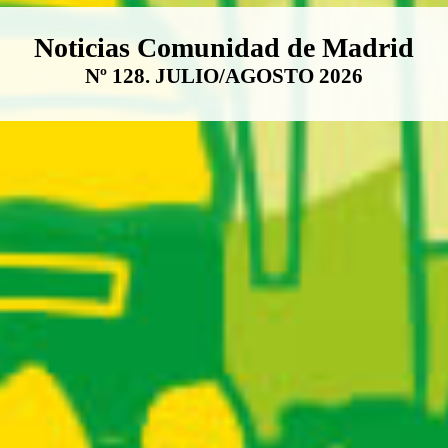
Boletín Noticias Comunidad de M
Noticias Comunidad de Madrid
Nº 128. JULIO/AGOSTO 2026