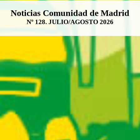
Boletín Noticias Comunidad de M
Noticias Comunidad de Madrid
Nº 128. JULIO/AGOSTO 2026