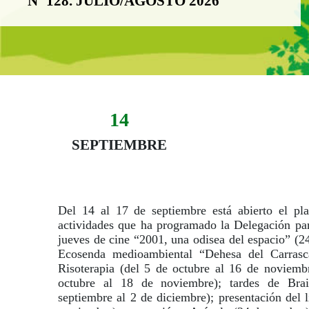
Nº 128. JULIO/AGOSTO 2026
14
Evento:
Fecha del evento
14 septiembre
SEPTIEMBRE
Del 14 al 17 de septiembre está abierto el pla
actividades que ha programado la Delegación par
jueves de cine “2001, una odisea del espacio” (2
Ecosenda medioambiental “Dehesa del Carrasc
Risoterapia (del 5 de octubre al 16 de noviemb
octubre al 18 de noviembre); tardes de Brai
septiembre al 2 de diciembre); presentación del 