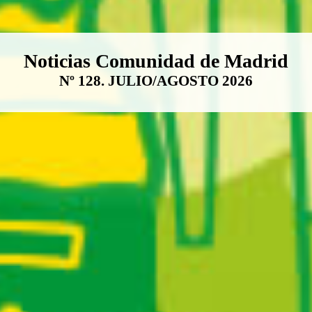
Boletín Noticias Comunidad de M
Noticias Comunidad de Madrid
Nº 128. JULIO/AGOSTO 2026