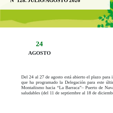
Nº 128. JULIO/AGOSTO 2026
24
Evento:
Fecha del evento
24 agosto
AGOSTO
Del 24 al 27 de agosto está abierto el plazo para i
que ha programado la Delegación para este últi
Montañismo hacia “La Barraca”– Puerto de Navac
saludables (del 11 de septiembre al 18 de diciemb