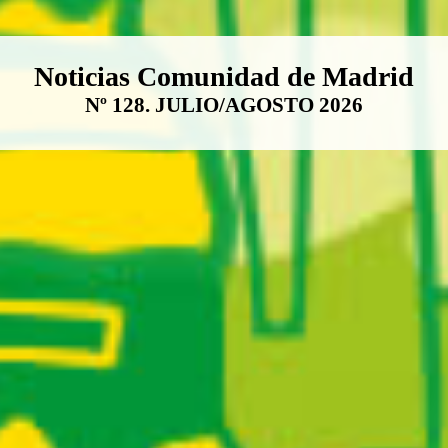
Boletín Noticias Comunidad de M
Noticias Comunidad de Madrid
Nº 128. JULIO/AGOSTO 2026