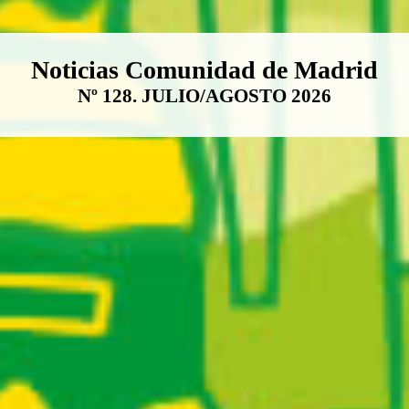
Boletín Noticias Comunidad de M
Noticias Comunidad de Madrid
Nº 128. JULIO/AGOSTO 2026