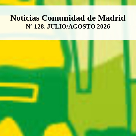
Boletín Noticias Comunidad de M
Noticias Comunidad de Madrid
Nº 128. JULIO/AGOSTO 2026