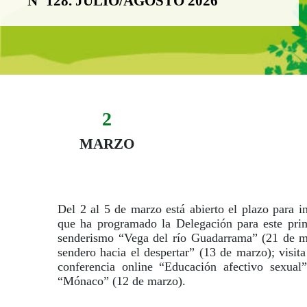
Nº 128. JULIO/AGOSTO 2026
2
Evento:
Fecha del evento
02 marzo
MARZO
Del 2 al 5 de marzo está abierto el plazo para in
que ha programado la Delegación para este prim
senderismo “Vega del río Guadarrama” (21 de ma
sendero hacia el despertar” (13 de marzo); visit
conferencia online “Educación afectivo sexua
“Mónaco” (12 de marzo).