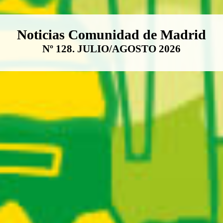
Boletín Noticias Comunidad de M
Noticias Comunidad de Madrid
Nº 128. JULIO/AGOSTO 2026