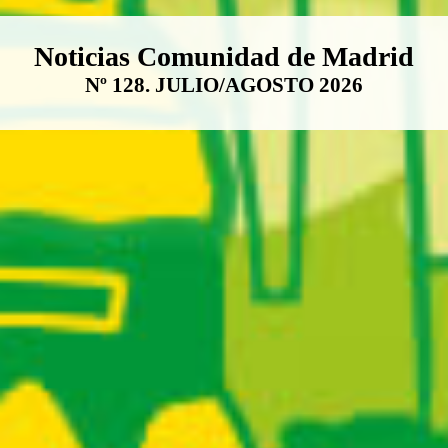
Boletín Noticias Comunidad de M
Noticias Comunidad de Madrid
Nº 128. JULIO/AGOSTO 2026