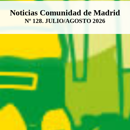
Boletín Noticias Comunidad de M
Noticias Comunidad de Madrid
Nº 128. JULIO/AGOSTO 2026