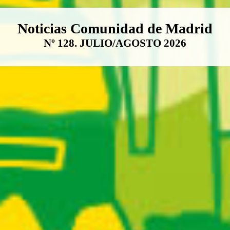
Boletín Noticias Comunidad de M
Noticias Comunidad de Madrid
Nº 128. JULIO/AGOSTO 2026