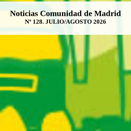
Boletín Noticias Comunidad de M
Noticias Comunidad de Madrid
Nº 128. JULIO/AGOSTO 2026