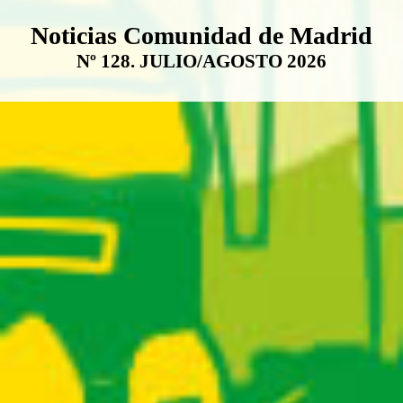
Boletín Noticias Comunidad de M
Noticias Comunidad de Madrid
Nº 128. JULIO/AGOSTO 2026