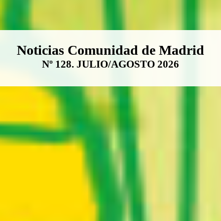
Boletín Noticias Comunidad de M
Noticias Comunidad de Madrid
Nº 128. JULIO/AGOSTO 2026