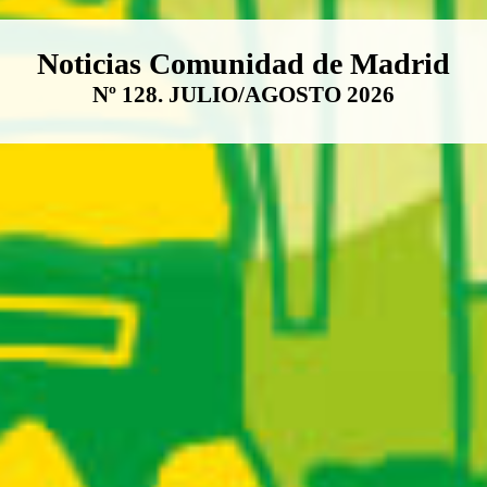
Boletín Noticias Comunidad de M
Noticias Comunidad de Madrid
Nº 128. JULIO/AGOSTO 2026