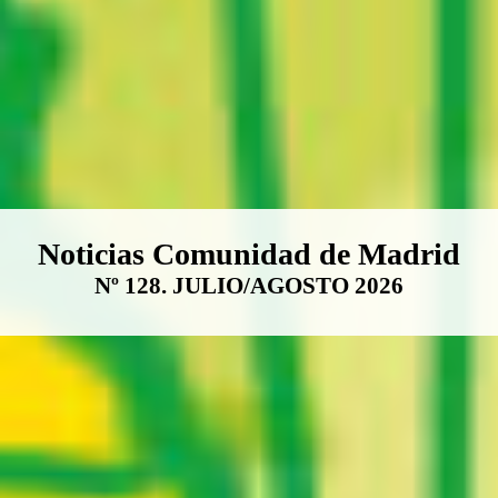
Boletín Noticias Comunidad de M
Noticias Comunidad de Madrid
Nº 128. JULIO/AGOSTO 2026