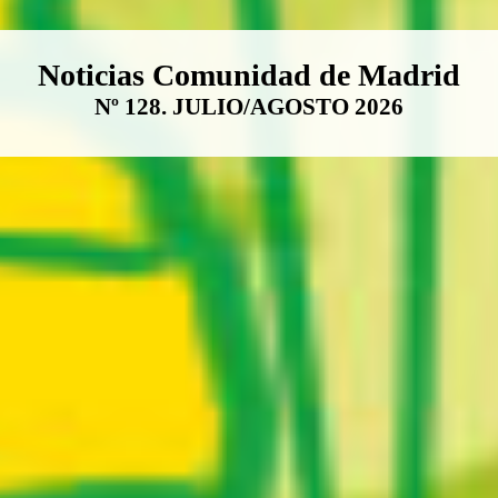
Boletín Noticias Comunidad de M
Noticias Comunidad de Madrid
Nº 128. JULIO/AGOSTO 2026