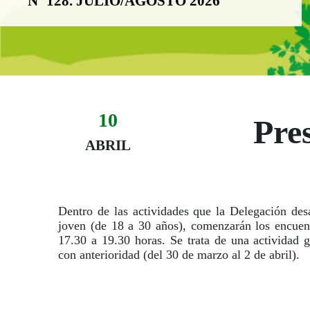
Nº 128. JULIO/AGOSTO 2026
10
Evento:
Pre
Fecha del evento
10 abril
ABRIL
Dentro de las actividades que la Delegación desa
joven (de 18 a 30 años), comenzarán los encuent
17.30 a 19.30 horas. Se trata de una actividad g
con anterioridad (del 30 de marzo al 2 de abril).