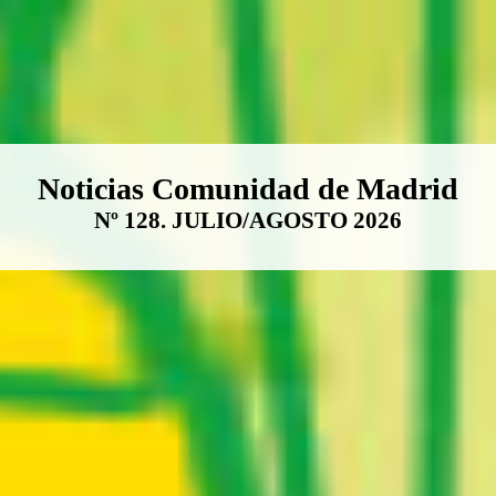
Boletín Noticias Comunidad de M
Noticias Comunidad de Madrid
Nº 128. JULIO/AGOSTO 2026