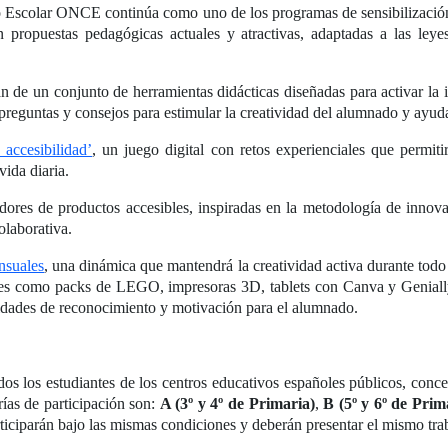
so Escolar ONCE continúa como uno de los programas de sensibilizaci
 propuestas pedagógicas actuales y atractivas, adaptadas a las leye
án de un conjunto de herramientas didácticas diseñadas para activar la 
 preguntas y consejos para estimular la creatividad del alumnado y ayuda
 accesibilidad’
, un juego digital con retos experienciales que permit
vida diaria.
res de productos accesibles, inspiradas en la metodología de innovac
olaborativa.
nsuales
, una dinámica que mantendrá la creatividad activa durante todo
les como packs de LEGO, impresoras 3D, tablets con Canva y Genially
idades de reconocimiento y motivación para el alumnado.
os los estudiantes de los centros educativos españoles públicos, concer
ías de participación son:
A (3º y 4º de Primaria)
,
B (5º y 6º de Prim
rticiparán bajo las mismas condiciones y deberán presentar el mismo tra