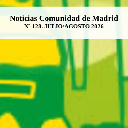
Boletín Noticias Comunidad de M
Noticias Comunidad de Madrid
Nº 128. JULIO/AGOSTO 2026